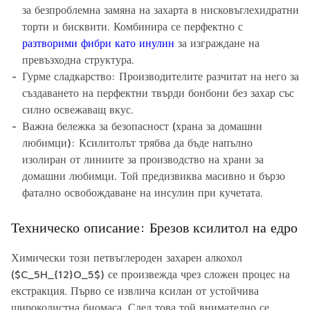
за безпроблемна замяна на захарта в нисковъглехидратни
торти и бисквити. Комбинира се перфектно с
разтворими фибри като инулин
за изграждане на
превъзходна структура.
Гурме сладкарство:
Производителите разчитат на него за
създаването на перфектни твърди бонбони без захар със
силно освежаващ вкус.
Важна бележка за безопасност (храна за домашни
любимци):
Ксилитолът трябва да бъде напълно
изолиран от линиите за производство на храни за
домашни любимци. Той предизвиква масивно и бързо
фатално освобождаване на инсулин при кучетата.
Техническо описание: Брезов ксилитол на едро
Химически този петвъглероден захарен алкохол
($C_5H_{12}O_5$) се произвежда чрез сложен процес на
екстракция. Първо се извлича ксилан от устойчива
широколистна биомаса. След това той внимателно се