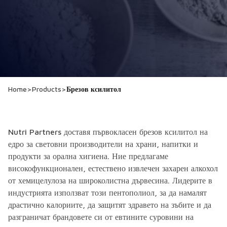
Home
>
Products
>
Брезов ксилитол
Nutri Partners доставя първокласен брезов ксилитол на
едро за световни производители на храни, напитки и
продукти за орална хигиена. Ние предлагаме
високофункционален, естествено извлечен захарен алкохол
от хемицелулоза на широколистна дървесина. Лидерите в
индустрията използват този пентополиол, за да намалят
драстично калориите, да защитят здравето на зъбите и да
разграничат брандовете си от евтините суровини на