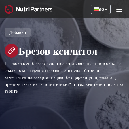
BG
Добавки
Брезов ксилитол
Първокласен брезов ксилитол от дървесина за висок клас
сладкарски изделия и орална хигиена. Устойчив
заместител на захарта, изцяло без царевица, предлагащ
предимствата на „чистия етикет“ и изключителни ползи за
зъбите.