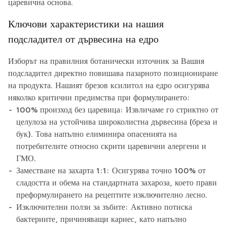
царевична основа.
Ключови характеристики на нашия
подсладител от дървесина на едро
Изборът на правилния ботанически източник за Вашия
подсладител директно повишава пазарното позициониране
на продукта. Нашият брезов ксилитол на едро осигурява
няколко критични предимства при формулирането:
100% произход без царевица:
Извличаме го стриктно от
целулоза на устойчива широколистна дървесина (бреза и
бук). Това напълно елиминира опасенията на
потребителите относно скрити царевични алергени и
ГМО.
Заместване на захарта 1:1:
Осигурява точно 100% от
сладостта и обема на стандартната захароза, което прави
преформулирането на рецептите изключително лесно.
Изключителни ползи за зъбите:
Активно потиска
бактериите, причиняващи кариес, като напълно