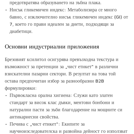
предотвратява образуването на зъбна плака.
Нисък гликемичен индекс:
Метаболизира се много
бавно, с изключително нисък гликемичен индекс (GI) от
7, което го прави идеален за диети, подходящи за
диабетици.
Основни индустриални приложения
Брезовият ксилитол осигурява превъзходна текстура и
възможност за претенции за „чист етикет“ в различни
взискателни пазарни сектори. В резултат на това той
остава предпочитан избор за разнообразни B2B
формулировки:
Първокласна орална хигиена:
Служи като златен
стандарт за висок клас дъвки, ментови бонбони и
натурални пасти за зъби благодарение на мощните си
антикариесни свойства.
Печива с „чист етикет“:
Екипите за
научноизследователска и развойна дейност го използват