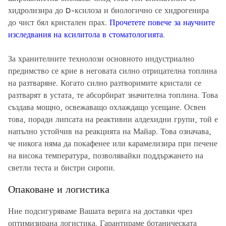
хидролизира до D-ксилоза и биологично се хидрогенира
до чист бял кристален прах.
Прочетете повече за научните
изследвания на ксилитола в стоматологията
.
За хранителните технолози основното индустриално
предимство се крие в неговата силно отрицателна топлина
на разтваряне. Когато силно разтворимите кристали се
разтварят в устата, те абсорбират значителна топлина. Това
създава мощно, освежаващо охлаждащо усещане. Освен
това, поради липсата на реактивни алдехидни групи, той е
напълно устойчив на реакцията на Майар. Това означава,
че никога няма да покафенее или карамелизира при печене
на висока температура, позволявайки поддържането на
светли теста и бистри сиропи.
Опаковане и логистика
Ние подсигуряваме Вашата верига на доставки чрез
оптимизирана логистика. Гарантираме ботаническата