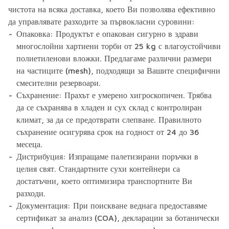
чистота на всяка доставка, което Ви позволява ефективно
да управлявате разходите за първокласни суровини:
Опаковка:
Продуктът е опакован сигурно в здрави
многослойни хартиени торби от 25 kg с влагоустойчиви
полиетиленови вложки. Предлагаме различни размери
на частиците (mesh), подходящи за Вашите специфични
смесителни резервоари.
Съхранение:
Прахът е умерено хигроскопичен. Трябва
да се съхранява в хладен и сух склад с контролиран
климат, за да се предотврати слепване. Правилното
съхранение осигурява срок на годност от 24 до 36
месеца.
Дистрибуция:
Изпращаме палетизирани поръчки в
целия свят. Стандартните сухи контейнери са
достатъчни, което оптимизира транспортните Ви
разходи.
Документация:
При поискване веднага предоставяме
сертификат за анализ (COA), декларации за ботанически