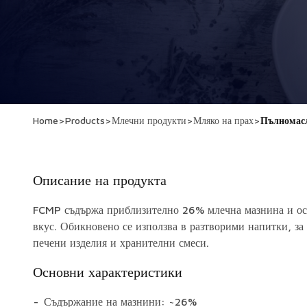
Home
>
Products
>
Млечни продукти
>
Мляко на прах
>
Пълномасл
Описание на продукта
FCMP съдържа приблизително 26% млечна мазнина и оси
вкус. Обикновено се използва в разтворими напитки, за
печени изделия и хранителни смеси.
Основни характеристики
Съдържание на мазнини: ~26%