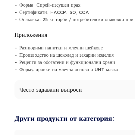
Форма: Спрей-изсушен прах
Сертификати: HACCP, ISO, COA
Опаковка: 25 кг торби / потребителски опаковки при
Приложения
Разтворими напитки и млечни шейкове
Производство на шоколад и захарни изделия
Рецепти за обогатени и функционални храни
Формулировки на млечна основа и UHT мляко
Често задавани въпроси
Съдържа ли FCMP някакви добавки?
Не - ние предлагаме чист продукт, без добавки и заха
Други продукти от категория:
Сертифициран ли е продуктът като халал/кошер?
Сертификатите се предоставят при поискване.