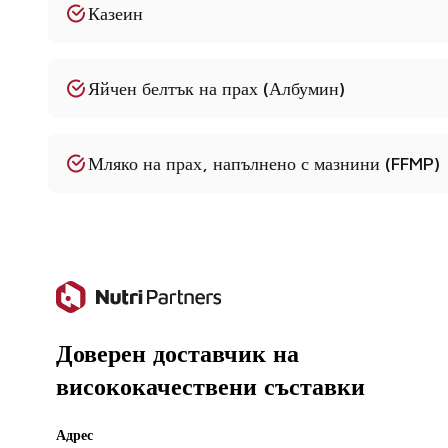
Казеин
Какъв е срокът на годност?
18-24 месеца при хладни и сухи условия на съхранен
Яйчен белтък на прах (Албумин)
Мляко на прах, напълнено с мазнини (FFMP)
Доверен доставчик на
висококачествени съставки
Адрес