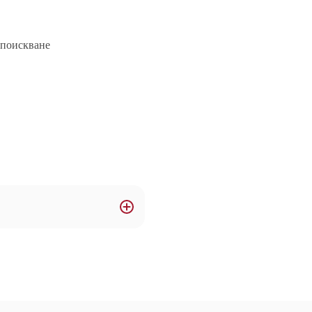
 поискване
р.