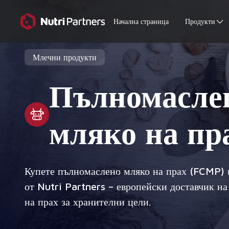
Начална страница
Продукти
Млечни продукти
Пълномасле
мляко на пр
Купете пълномаслено мляко на прах (FCMP) 
от Nutri Partners – европейски доставчик н
на прах за хранителни цели.