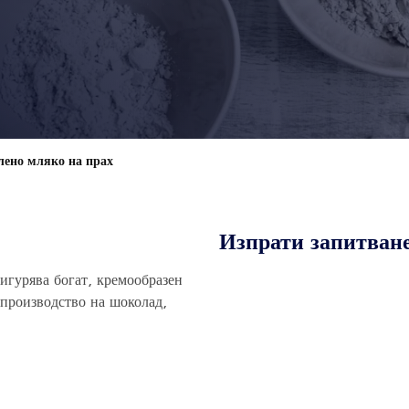
ено мляко на прах
Изпрати запитван
гурява богат, кремообразен
 производство на шоколад,