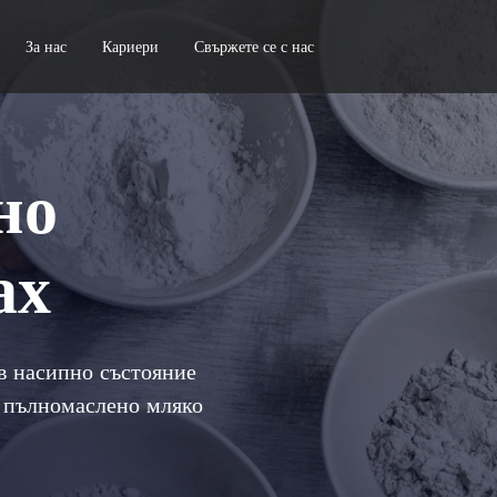
За нас
Кариери
Свържете се с нас
но
ах
в насипно състояние
а пълномаслено мляко