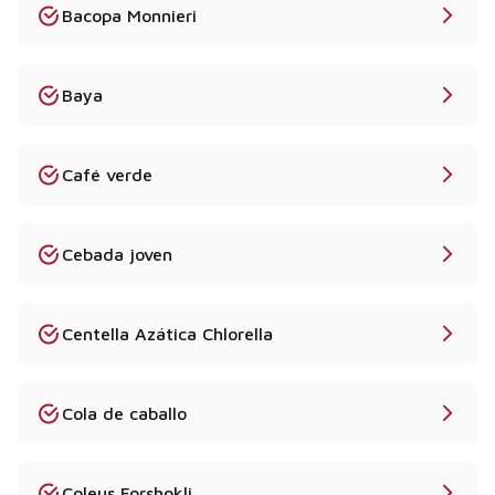
Bacopa Monnieri
Baya
Café verde
Cebada joven
Centella Azática Chlorella
Cola de caballo
Coleus Forshokli