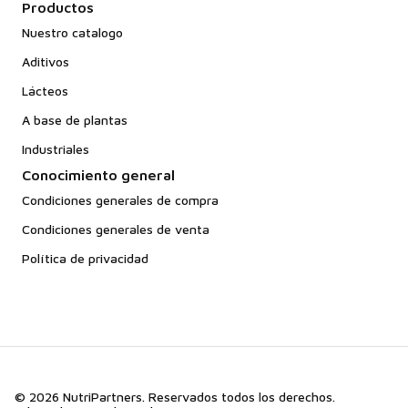
multietapa con carbón activado. Por ello, presenta
Productos
un perfil sensorial perfectamente neutro, lo que
Nuestro catalogo
permite a los equipos de I+D incorporarlo
Aditivos
fácilmente en aguas de frutas de sabor suave o en
Lácteos
polvos dietéticos sin sabor, sin necesidad de
enmascarar notas marinas no deseadas.
A base de plantas
Industriales
Conocimiento general
Condiciones generales de compra
Condiciones generales de venta
Política de privacidad
© 2026 NutriPartners. Reservados todos los derechos.