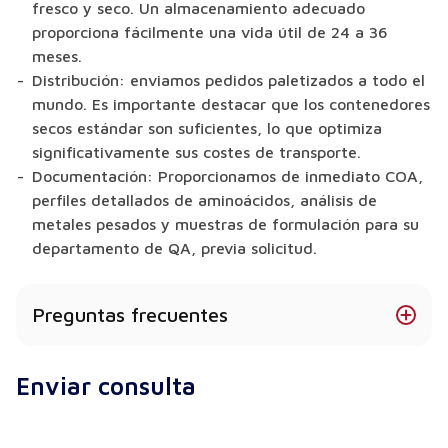
fresco y seco. Un almacenamiento adecuado
proporciona fácilmente una vida útil de 24 a 36
meses.
Distribución: enviamos pedidos paletizados a todo el
mundo. Es importante destacar que los contenedores
secos estándar son suficientes, lo que optimiza
significativamente sus costes de transporte.
Documentación: Proporcionamos de inmediato COA,
perfiles detallados de aminoácidos, análisis de
metales pesados y muestras de formulación para su
departamento de QA, previa solicitud.
Preguntas frecuentes
¿Cuál es exactamente la diferencia entre el
Enviar consulta
colágeno de pescado y el colágeno bovino?
El colágeno bovino (de vacuno) contiene
principalmente una mezcla de colágeno tipo I y