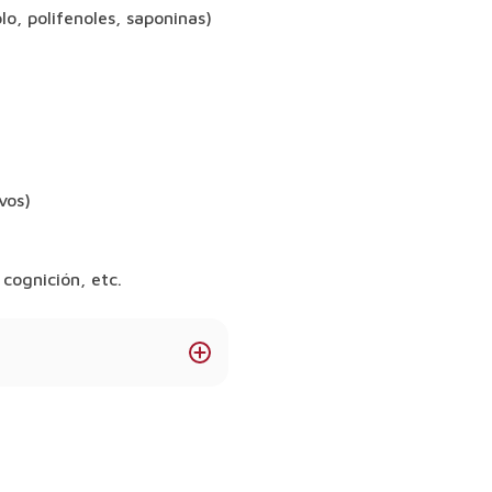
o, polifenoles, saponinas)
vos)
 cognición, etc.
rdo mariano?
uede favorecer la
ognitiva o la libido.