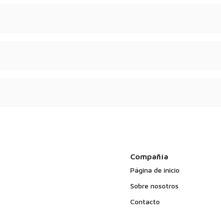
apsulado - según el
 y de calidad.
ntienen ingredientes de
Compañía
Página de inicio
Sobre nosotros
Contacto