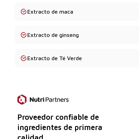
¿Qué formas ofreces?
Extracto de maca
Polvo, extracto seco, extracto hidroalcohólico, enc
producto específico.
¿Hay documentación disponible?
Extracto de ginseng
Sí - COA, MSDS, ficha técnica, certificados veganos
¿El producto es apto para veganos?
Extracto de Té Verde
Sí, todos los extractos son 100% vegetales y no co
origen animal.
Proveedor confiable de
ingredientes de primera
calidad