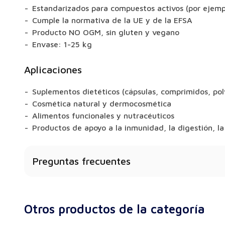
Estandarizados para compuestos activos (por ejempl
Cumple la normativa de la UE y de la EFSA
Producto NO OGM, sin gluten y vegano
Envase: 1-25 kg
Aplicaciones
Suplementos dietéticos (cápsulas, comprimidos, pol
Cosmética natural y dermocosmética
Alimentos funcionales y nutracéuticos
Productos de apoyo a la inmunidad, la digestión, la
Preguntas frecuentes
¿Tiene beneficios para la salud el extracto de ca
Sí: dependiendo de la materia prima, el extracto p
Otros productos de la categoría
inmunidad, la digestión, el metabolismo, la función c