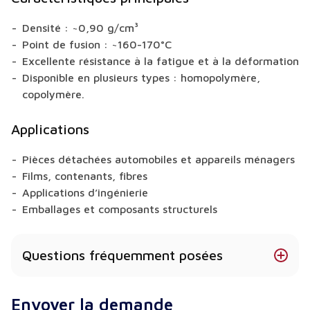
Densité : ~0,90 g/cm³
Point de fusion : ~160-170°C
Excellente résistance à la fatigue et à la déformation
Disponible en plusieurs types : homopolymère,
copolymère.
Applications
Pièces détachées automobiles et appareils ménagers
Films, contenants, fibres
Applications d’ingénierie
Emballages et composants structurels
Questions fréquemment posées
Existe-t-il une version du PP sans danger pour le
Envoyer la demande
contact alimentaire ?