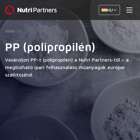
HU
PP (polipropilén)
Vásároljon PP-t (polipropilén) a Nutri Partners-től – a
megbízható ipari felhasználású műanyagok európai
szállítójától.