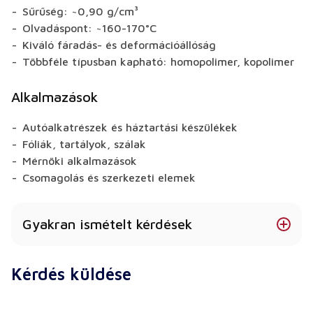
Sűrűség: ~0,90 g/cm³
Olvadáspont: ~160-170°C
Kiváló fáradás- és deformációállóság
Többféle típusban kapható: homopolimer, kopolimer
Alkalmazások
Autóalkatrészek és háztartási készülékek
Fóliák, tartályok, szálak
Mérnöki alkalmazások
Csomagolás és szerkezeti elemek
Gyakran ismételt kérdések
Létezik a PP-nek élelmiszerrel érintkezésmentes
Kérdés küldése
változata?
Igen - élelmiszer-minőségű, tanúsítvánnyal ellátott
típusok állnak rendelkezésre.