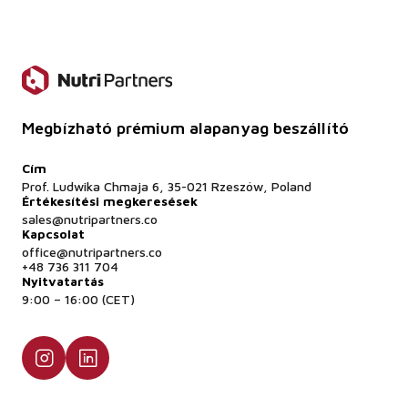
Rendelhetek színes változatot?
Igen - kérésre egyedi színű és módosított
minőségek is rendelkezésre állnak.
Rendelkezésre áll biztonsági adatlap?
Megbízható prémium alapanyag beszállító
Igen - MSDS és COA dokumentumok rendelkezésre
Cím
bocsáthatók.
Prof. Ludwika Chmaja 6, 35-021 Rzeszów, Poland
Értékesítési megkeresések
sales@nutripartners.co
Kapcsolat
office@nutripartners.co
+48 736 311 704
Nyitvatartás
9:00 – 16:00 (CET)