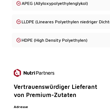
APEG (Allyloxypolyethylenglykol)
Ja - Sonderfarben und modifizierte Sorten sind auf 
Ist ein Sicherheitsdatenblatt verfügbar?
LLDPE (Lineares Polyethylen niedriger Dicht
Ja - Sicherheitsdatenblätter und COA-Dokumente 
gestellt werden.
HDPE (High Density Polyethylen)
Vertrauenswürdiger Lieferant
von Premium-Zutaten
Adresse