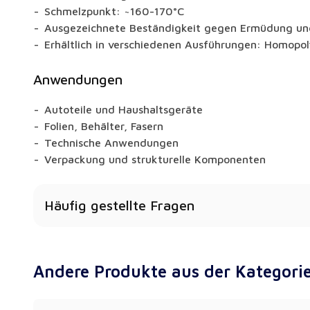
Schmelzpunkt: ~160-170°C
Ausgezeichnete Beständigkeit gegen Ermüdung u
Erhältlich in verschiedenen Ausführungen: Homopo
Anwendungen
Autoteile und Haushaltsgeräte
Folien, Behälter, Fasern
Technische Anwendungen
Verpackung und strukturelle Komponenten
Häufig gestellte Fragen
Gibt es eine für den Kontakt mit Lebensmitteln u
PP?
Andere Produkte aus der Kategori
Ja - lebensmittelechte Typen mit Zertifizierungen si
Kann ich eine farbige Version bestellen?