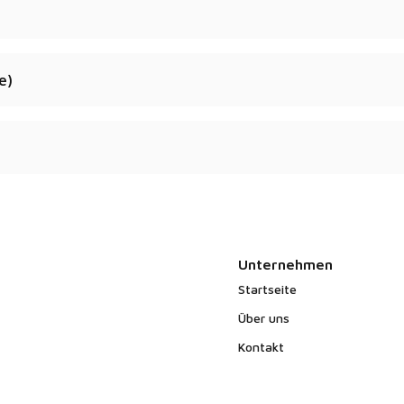
Anfrage erhältlich.
e)
können zur Verfügung
Unternehmen
Startseite
Über uns
Kontakt