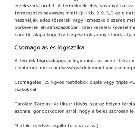
érzékszervi profilt. A terméknek éles, savanyú íze v
természetes savasság miatt (pH kb. 2,0-3,0 az oldat
használják édesítőszerek vagy ízmaszkoló szerek mel
porkeverék alkalmazásokban. Ezen kezelési követelmé
karnitin alapú kognitív kiegészítők arany standardja
Csomagolás és logisztika
A termék higroszkópos jellege miatt az acetil-L-karn
kínálatunk extra nedvességvédelemmel van csomago
Csomagolás: 25 kg-os rostdobok dupla vagy tripla PE
zsákokkal.
Tárolás: Tárolás: Kritikus: Hűvös, száraz helyen táro
azonnal gondoskodjon arról, hogy a bélés szorosan le
Minták: (nedvességálló fóliába zárva).