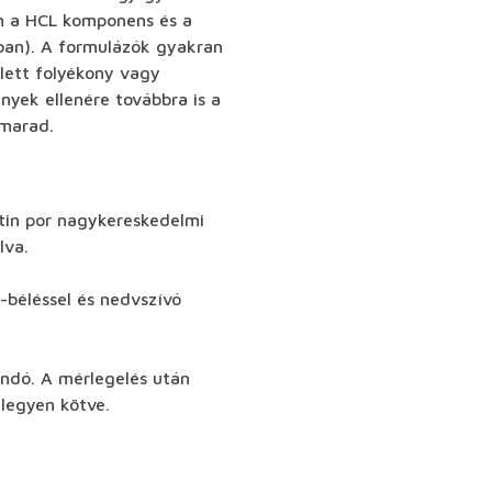
an a HCL komponens és a
ban). A formulázók gyakran
lett folyékony vagy
nyek ellenére továbbra is a
 marad.
itin por nagykereskedelmi
lva.
-béléssel és nedvszívó
landó. A mérlegelés után
 legyen kötve.