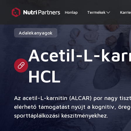
Honlap
Termékek
Karrie
Adalékanyagok
Acetil-L-kar
HCL
Az acetil-L-karnitin (ALCAR) por nagy tisz
elérhető támogatást nyújt a kognitív, öre
sporttáplálkozási készítményekhez.