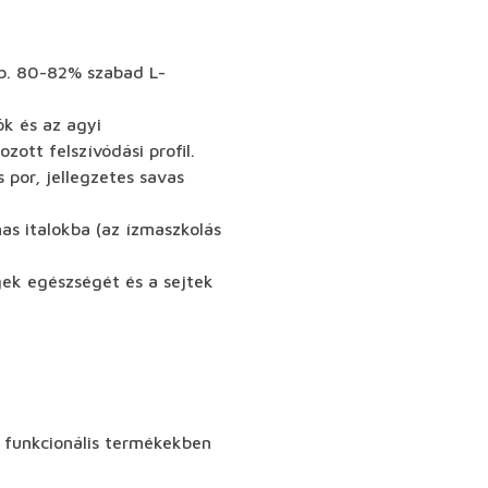
 Kb. 80-82% szabad L-
ók és az agyi
ott felszívódási profil.
 por, jellegzetes savas
as italokba (az ízmaszkolás
gek egészségét és a sejtek
 funkcionális termékekben