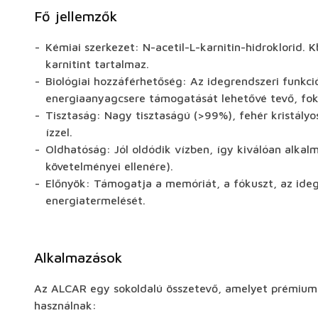
Fő jellemzők
Kémiai szerkezet: N-acetil-L-karnitin-hidroklorid.
karnitint tartalmaz.
Biológiai hozzáférhetőség: Az idegrendszeri funkci
energiaanyagcsere támogatását lehetővé tevő, fokoz
Tisztaság: Nagy tisztaságú (>99%), fehér kristályos
ízzel.
Oldhatóság: Jól oldódik vízben, így kiválóan alkalm
követelményei ellenére).
Előnyök: Támogatja a memóriát, a fókuszt, az ide
energiatermelését.
Alkalmazások
Az ALCAR egy sokoldalú összetevő, amelyet prémium
használnak: