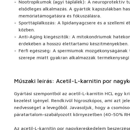
Nootropikumok (agyi táplálék): A neuroprotektív t
elsődleges alkalmazás. A gyártók kapszulákban has
memóriatámogatásra és fókuszálásra.
Sporttáplálkozás: A lipidanyagcsere és a szellemi
közben.
Anti-Aging kiegészítők: A mitokondriumok haték
érdekében a hosszú élettartamú készítményekben.
Férfi egészség: A spermiumok mozgékonyságának 
szerepe miatt gyakran alkalmazzák termékenységi 
Műszaki leírás: Acetil-L-karnitin por nagy
Gyártási szempontból az acetil-L-karnitin HCL egy kr
kezelést igényel. Rendkívül higroszkópos, ami azt jel
nedvességet a levegőből. Javasoljuk, hogy a csomóso
páratartalom-szabályozott környezetben (40-50% RH 
Az acetil-L-karnitin por nagykereskedelem beszerzés