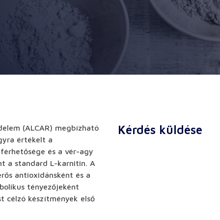
Kérdés küldése
kedelem (ALCAR) megbízható
gyra értékelt a
áférhetősége és a vér-agy
t a standard L-karnitin. A
erős antioxidánsként és a
bolikus tényezőjeként
t célzó készítmények első