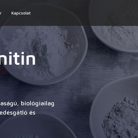
r
Kapcsolat
nitin
taságú, biológiailag
gedésgátló és