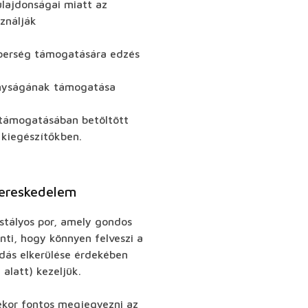
ulajdonságai miatt az
ználják
 éberség támogatására edzés
onyságának támogatása
támogatásában betöltött
kiegészítőkben.
kereskedelem
istályos por, amely gondos
enti, hogy könnyen felveszi a
dás elkerülése érdekében
alatt) kezeljük.
ekor fontos megjegyezni az