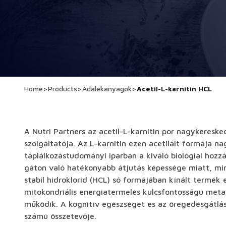
Home
>
Products
>
Adalékanyagok
>
Acetil-L-karnitin HCL
A Nutri Partners az acetil-L-karnitin por nagykeres
szolgáltatója. Az L-karnitin ezen acetilált formája na
táplálkozástudományi iparban a kiváló biológiai hozz
gáton való hatékonyabb átjutás képessége miatt, min
stabil hidroklorid (HCL) só formájában kínált termék 
mitokondriális energiatermelés kulcsfontosságú meta
működik. A kognitív egészséget és az öregedésgátlás
számú összetevője.