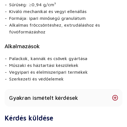
Sűrűség: ≥0,94 g/cm³
Kiváló mechanikai és vegyi ellenállás
Formája: ipari minőségű granulátum
Alkalmas fröccsöntéshez, extrudáláshoz és
fúvóformázáshoz
Alkalmazások
Palackok, kannák és csövek gyártása
Műszaki és háztartási készülékek
Vegyipari és élelmiszeripari termékek
Szerkezeti és védőelemek
Gyakran ismételt kérdések
UV-álló-e a HDPE?
Kérdés küldése
Igen, UV-stabilizált változatok is kaphatók.