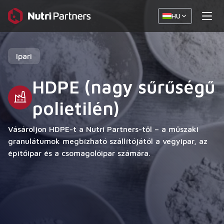
HU
Ipari
HDPE (nagy sűrűségű
polietilén)
Vásároljon HDPE-t a Nutri Partners-től – a műszaki
granulátumok megbízható szállítójától a vegyipar, az
építőipar és a csomagolóipar számára.