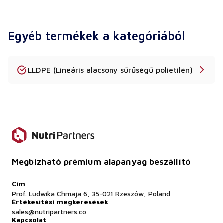
Rendelhetek próbatételt?
Igen, mintákat kínálunk gyártási tesztelésre.
Egyéb termékek a kategóriából
Adnak minőségi tanúsítványokat?
Igen, a COA és a biztonsági adatlapok kérésre
rendelkezésre állnak.
LLDPE (Lineáris alacsony sűrűségű polietilén)
Megbízható prémium alapanyag beszállító
Cím
Prof. Ludwika Chmaja 6, 35-021 Rzeszów, Poland
Értékesítési megkeresések
sales@nutripartners.co
Kapcsolat