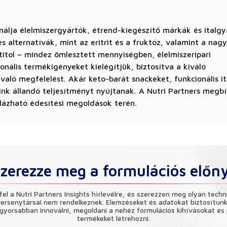
ínálja élelmiszergyártók, étrend-kiegészítő márkák és italg
alternatívák, mint az eritrit és a fruktóz, valamint a nagy
ltitol – mindez ömlesztett mennyiségben, élelmiszeripari
onális termékigényeket kielégítjük, biztosítva a kiváló
aló megfelelést. Akár keto-barát snackeket, funkcionális i
ink állandó teljesítményt nyújtanak. A Nutri Partners megb
álázható édesítési megoldások terén.
zerezze meg a formulációs előn
fel a Nutri Partners Insights hírlevélre, és szerezzen meg olyan techn
versenytársai nem rendelkeznek. Elemzéseket és adatokat biztosítun
gyorsabban innoválni, megoldani a nehéz formulációs kihívásokat és
termékeket létrehozni.