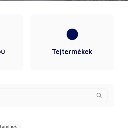
pú
Tejtermékek
itaminok