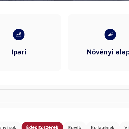
Ipari
Növényi ala
ányi sók
Édesítőszerek
Egyéb
Kollagének
V