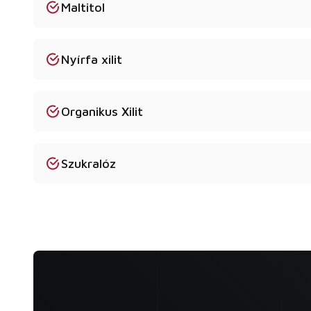
Maltitol
Nyírfa xilit
Organikus Xilit
Szukralóz