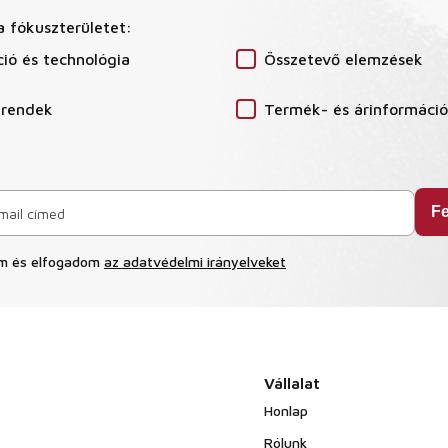
a fókuszterületet:
ió és technológia
Összetevő elemzések
trendek
Termék- és árinformáci
am és elfogadom
az adatvédelmi irányelveket
Vállalat
Honlap
Rólunk