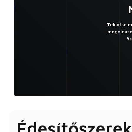
Tekintse m
megoldások
ös
Édesítőszere