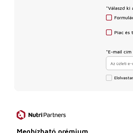
*Válaszd ki 
Formulác
Piac és 
*E-mail cím
Elolvast
Megbízható prémium