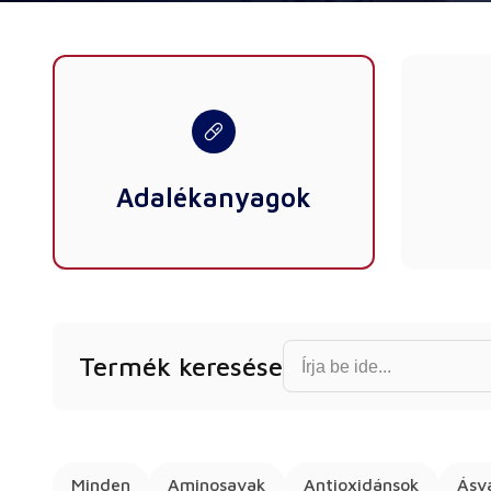
Adalékanyagok
Find product...
Termék keresése
Minden
Aminosavak
Antioxidánsok
Ásv