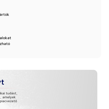
yártók
talokat
ízható
yt
ikai tudást,
k, amelyek
 piacvezető