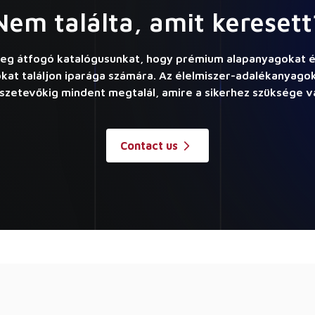
Nem találta, amit keresett
eg átfogó katalógusunkat, hogy prémium alapanyagokat é
at találjon iparága számára. Az élelmiszer-adalékanyagokt
szetevőkig mindent megtalál, amire a sikerhez szüksége v
Contact us
k