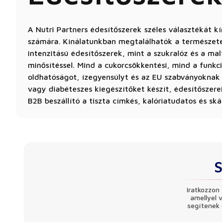
A Nutri Partners édesítőszerek széles választékát k
számára. Kínálatunkban megtalálhatók a természetes 
intenzitású édesítőszerek, mint a szukralóz és a ma
minősítéssel. Mind a cukorcsökkentési, mind a funkci
oldhatóságot, ízegyensúlyt és az EU szabványoknak v
vagy diabéteszes kiegészítőket készít, édesítőszere
B2B beszállító a tiszta címkés, kalóriatudatos és sk
S
Iratkozzon 
amellyel 
segítenek 