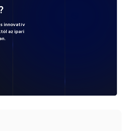
?
s innovatív
ól az ipari
an.