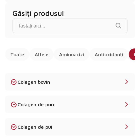
Găsiți produsul
Find product...
Toate
Altele
Aminoacizi
Antioxidanți
Co
Colagen bovin
Colagen de porc
Colagen de pui