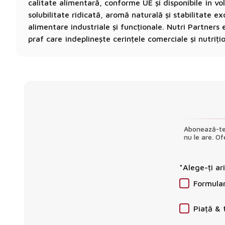
calitate alimentară, conforme UE și disponibile în 
solubilitate ridicată, aromă naturală și stabilitate ex
alimentare industriale și funcționale. Nutri Partner
praf care îndeplinește cerințele comerciale și nutriți
Abonează-te 
nu le are. Of
*Alege-ți ar
Formula
Piață & 