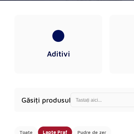
Aditivi
Find product...
Găsiți produsul
Toate
Lapte Praf
Pudre de zer