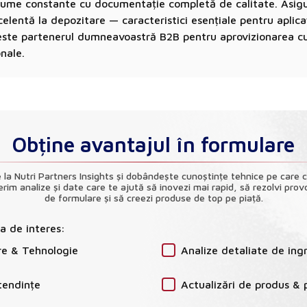
volume constante cu documentație completă de calitate. Asi
celentă la depozitare — caracteristici esențiale pentru aplicaț
s este partenerul dumneavoastră B2B pentru aprovizionarea c
onale.
Obține avantajul în formulare
la Nutri Partners Insights și dobândește cunoștințe tehnice pe care 
erim analize și date care te ajută să inovezi mai rapid, să rezolvi provoc
de formulare și să creezi produse de top pe piață.
ia de interes:
re & Tehnologie
Analize detaliate de ing
tendințe
Actualizări de produs & 