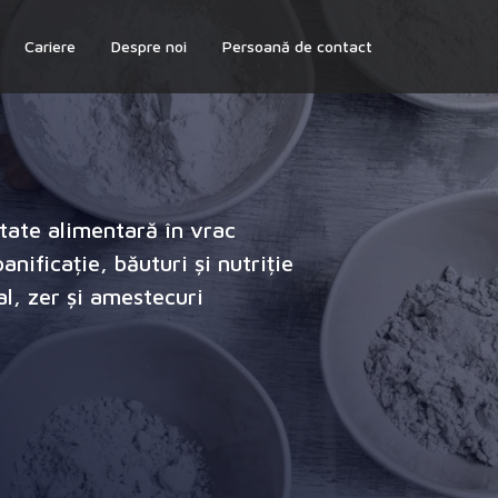
Cariere
Despre noi
Persoană de contact
itate alimentară în vrac
nificație, băuturi și nutriție
al, zer și amestecuri