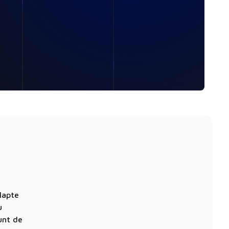
lapte
u
sunt de