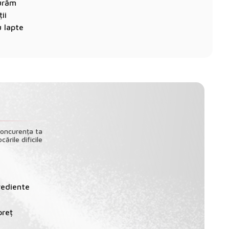
gurăm
ii
u lapte
concurența ta
ările dificile
rediente
preț