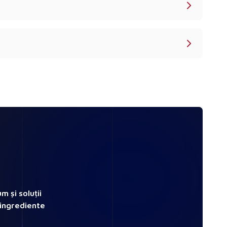
 și soluții
 ingrediente