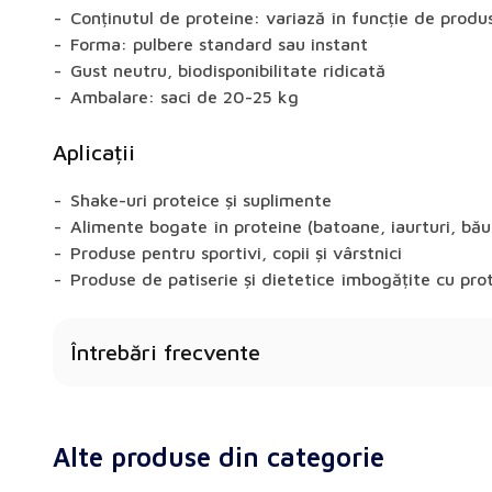
Conținutul de proteine: variază în funcție de prod
Forma: pulbere standard sau instant
Gust neutru, biodisponibilitate ridicată
Ambalare: saci de 20-25 kg
Aplicații
Shake-uri proteice și suplimente
Alimente bogate în proteine (batoane, iaurturi, bău
Produse pentru sportivi, copii și vârstnici
Produse de patiserie și dietetice îmbogățite cu pro
Întrebări frecvente
Concentratul de proteine din zer 35% conține lac
Da - produsele din zer pot conține lactoză. Reco
Alte produse din categorie
Isolate pentru cei cu intoleranță la lactoză.