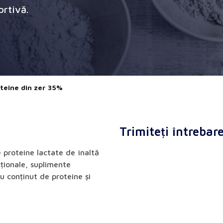
ortivă.
teine din zer 35%
Trimiteți întrebar
 proteine lactate de înaltă
ționale, suplimente
cu conținut de proteine și