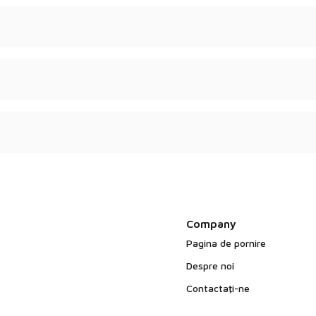
tate sunt disponibile la
peană.
 testare.
Company
Pagina de pornire
Despre noi
Contactaţi-ne