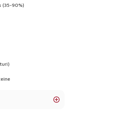
us (35-90%)
turi)
teine
toză?
mandăm Whey Protein