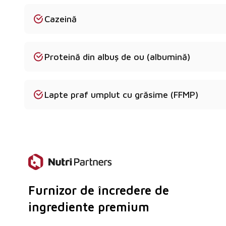
Furnizați certificări și documentație?
Cazeină
Da - COA, fișa tehnică, MSDS și certificatele de cali
cerere.
Produsul provine din UE?
Proteină din albuș de ou (albumină)
Da - furnizăm numai materii prime de origine euro
Sunt disponibile eșantioane?
Lapte praf umplut cu grăsime (FFMP)
Desigur - sunt disponibile mostre comerciale pentru
Furnizor de încredere de
ingrediente premium