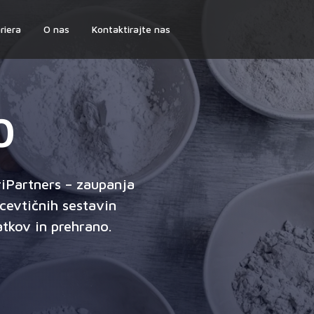
riera
O nas
Kontaktirajte nas
0
riPartners – zaupanja
cevtičnih sestavin
atkov in prehrano.