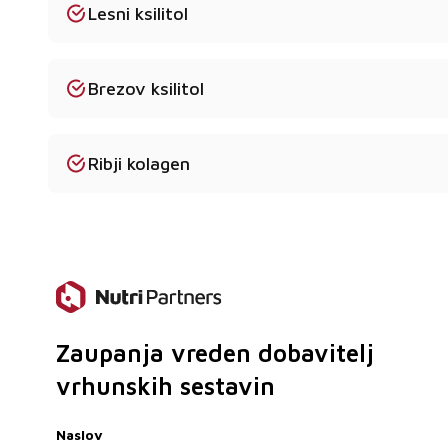
Lesni ksilitol
listom MSDS.
Kakšna je najmanjša količina naročila za koencim 
Brezov ksilitol
Standardni MOQ je 10-25 kg, odvisno od izdelka.
Ali dostavljate po vsej Evropi?
Ribji kolagen
Da - iz Poljske pošiljamo v 2-5 delovnih dneh.
Zaupanja vreden dobavitelj
vrhunskih sestavin
Naslov