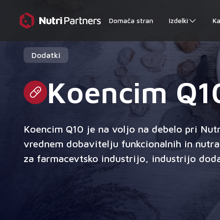
Domača stran
Izdelki
Ka
Dodatki
Koencim Q1
Koencim Q10 je na voljo na debelo pri Nut
vrednem dobavitelju funkcionalnih in nutra
za farmacevtsko industrijo, industrijo dod