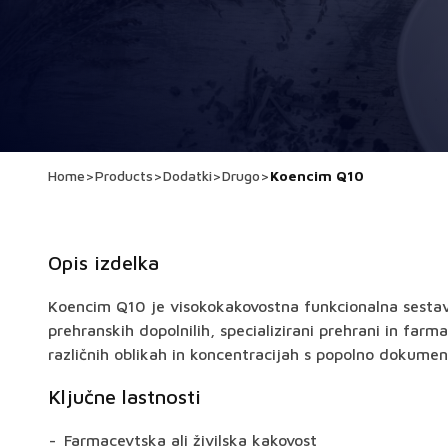
Home
>
Products
>
Dodatki
>
Drugo
>
Koencim Q10
Opis izdelka
Koencim Q10 je visokokakovostna funkcionalna sestavi
prehranskih dopolnilih, specializirani prehrani in farma
različnih oblikah in koncentracijah s popolno dokumen
Ključne lastnosti
Farmacevtska ali živilska kakovost