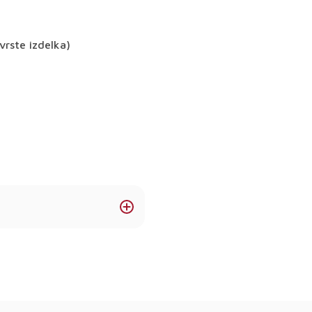
vrste izdelka)
a (odvisno od izdelka).
 listom in varnostnim