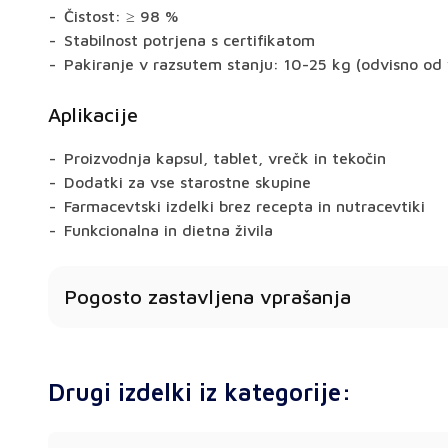
Čistost: ≥ 98 %
Stabilnost potrjena s certifikatom
Pakiranje v razsutem stanju: 10-25 kg (odvisno od 
Aplikacije
Proizvodnja kapsul, tablet, vrečk in tekočin
Dodatki za vse starostne skupine
Farmacevtski izdelki brez recepta in nutracevtiki
Funkcionalna in dietna živila
Pogosto zastavljena vprašanja
Ali je koencim Q10 na voljo v različnih oblikah?
Da - na voljo kot prah, granulat, izvleček ali kapsul
Drugi izdelki iz kategorije:
Ali lahko prejmem kakovostno dokumentacijo?
Seveda. Vsak izdelek je opremljen s COA, tehničnim