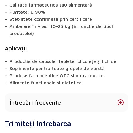
Calitate farmaceutică sau alimentară
Puritate: ≥ 98%
Stabilitate confirmată prin certificare
Ambalare în vrac: 10-25 kg (în funcție de tipul
produsului)
Aplicații
Producția de capsule, tablete, pliculețe și lichide
Suplimente pentru toate grupele de vârstă
Produse farmaceutice OTC și nutraceutice
Alimente funcționale și dietetice
Întrebări frecvente
Coenzima Q10 este disponibilă în diferite forme?
Trimiteți întrebarea
Da - disponibil sub formă de pulbere, granule,
extract sau capsulă (în funcție de produs).