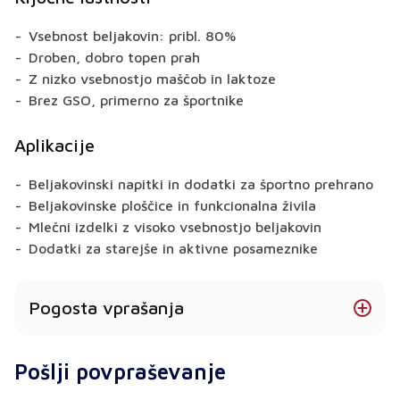
Vsebnost beljakovin: pribl. 80%
Droben, dobro topen prah
Z nizko vsebnostjo maščob in laktoze
Brez GSO, primerno za športnike
Aplikacije
Beljakovinski napitki in dodatki za športno prehrano
Beljakovinske ploščice in funkcionalna živila
Mlečni izdelki z visoko vsebnostjo beljakovin
Dodatki za starejše in aktivne posameznike
Pogosta vprašanja
Ali je koncentrat sirotkinih beljakovin varen za
Pošlji povpraševanje
ljudi z intoleranco na laktozo?
WPC 80 vsebuje majhno količino laktoze - tistim z