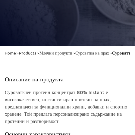
Home
>
Products
>
Млечни продукти
>
Суроватка на прах
>
Суроватъче
Описание на продукта
Суроватъчен протеин концентрат 80% Instant е
висококачествен, инстантизиран протеин на прах,
предназначен за функционални храни, добавки и спортно
хранене. Той предлага персонализирано съдържание на
протеини и разтворимост.
Основни характеристики