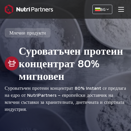
BG
Млечни продукти
Суроватъчен протеин
концентрат 80%
мигновен
Суроватъчен протеин концентрат 80% Instant се предлага
на едро от NutriPartners – европейски доставчик на
млечни съставки за хранителната, диетичната и спортната
индустрия.