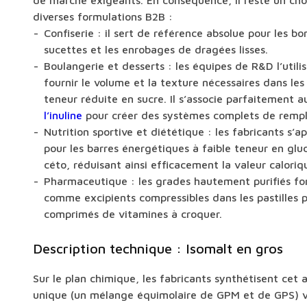
de marché exigeants. En conséquence, il reste un cho
diverses formulations B2B :
Confiserie : il sert de référence absolue pour les bo
sucettes et les enrobages de dragées lisses.
Boulangerie et desserts : les équipes de R&D l’util
fournir le volume et la texture nécessaires dans les
teneur réduite en sucre. Il s’associe parfaitement 
l’inuline
pour créer des systèmes complets de remp
Nutrition sportive et diététique : les fabricants s’a
pour les barres énergétiques à faible teneur en gl
céto, réduisant ainsi efficacement la valeur caloriq
Pharmaceutique : les grades hautement purifiés f
comme excipients compressibles dans les pastilles p
comprimés de vitamines à croquer.
Description technique : Isomalt en gros
Sur le plan chimique, les fabricants synthétisent cet 
unique (un mélange équimolaire de GPM et de GPS) v