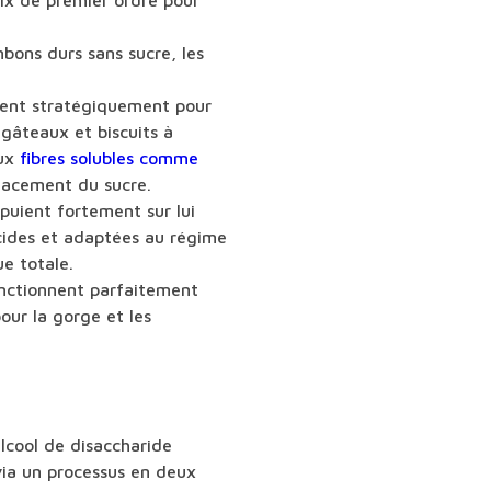
ix de premier ordre pour
nbons durs sans sucre, les
isent stratégiquement pour
 gâteaux et biscuits à
aux
fibres solubles comme
lacement du sucre.
ppuient fortement sur lui
ucides et adaptées au régime
ue totale.
onctionnent parfaitement
our la gorge et les
alcool de disaccharide
ia un processus en deux