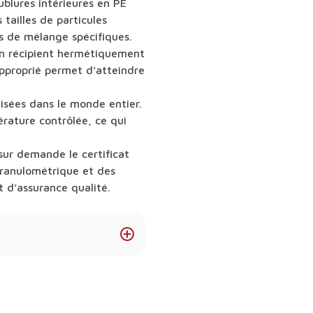
blures intérieures en PE
 tailles de particules
es de mélange spécifiques.
un récipient hermétiquement
pproprié permet d’atteindre
isées dans le monde entier.
érature contrôlée, ce qui
ur demande le certificat
 granulométrique et des
 d’assurance qualité.
maltitol ou l’érythritol
les bonbons cuits.