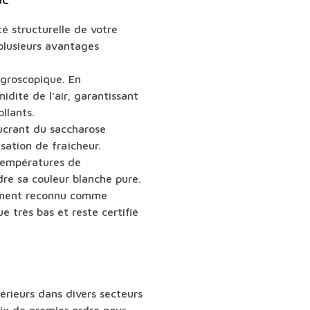
té structurelle de votre
plusieurs avantages
ygroscopique. En
dité de l’air, garantissant
llants.
sucrant du saccharose
sation de fraîcheur.
 températures de
dre sa couleur blanche pure.
llement reconnu comme
 très bas et reste certifié
périeurs dans divers secteurs