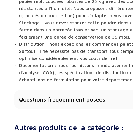
papier multicouches robustes de 25 kg avec des dou
résistantes à l’humidité. Nous proposons différentes
(granulés ou poudre fine) pour s’adapter à vos cuv
Stockage : vous devez stocker cette poudre dans 
fermé dans un entrepôt frais et sec. Un stockage a
facilement une durée de conservation de 36 mois.
Distribution : nous expédions les commandes palett
Surtout, il ne nécessite pas de transport sous temp
optimise considérablement vos coûts de fret.
Documentation : nous fournissons immédiatement s
d’analyse (COA), les spécifications de distribution
échantillons de formulation pour votre département
Questions fréquemment posées
Pourquoi devrais-je utiliser l’isomalt plutôt que le 
pour les bonbons durs ?
Autres produits de la catégorie :
L’isomalt offre un avantage structurel majeur pour 