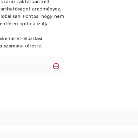
 száraz raktárban kell
ltarthatóságot eredményez.
globálisan. Fontos, hogy nem
lentősen optimalizálja
skeméret-eloszlási
a számára kérésre.
 helyett kemény
eménycukorkák számára. A
s, és szobahőmérsékleten
az izomalt szigorúan
itritollal ellentétben,
tő” érzést a szájban.
 felületet garantál a