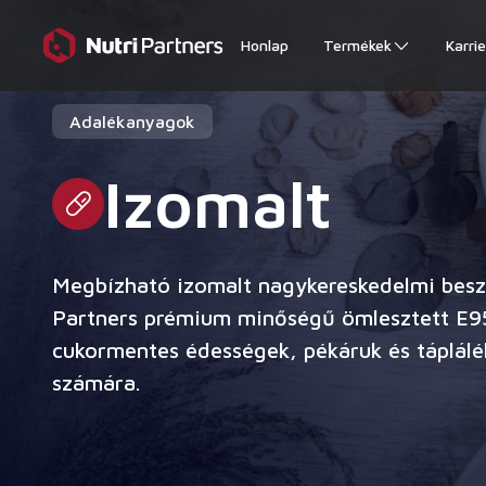
Honlap
Termékek
Karrie
Adalékanyagok
Izomalt
Megbízható izomalt nagykereskedelmi beszá
Partners prémium minőségű ömlesztett E95
cukormentes édességek, pékáruk és táplálé
számára.