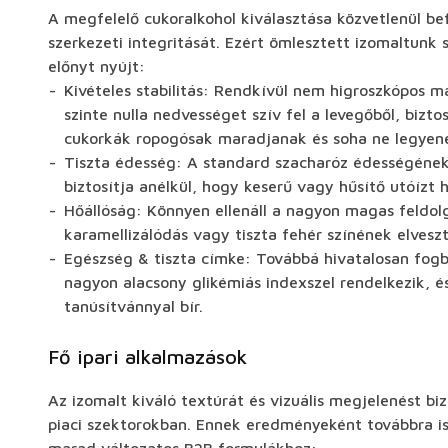
A megfelelő cukoralkohol kiválasztása közvetlenül be
szerkezeti integritását. Ezért ömlesztett izomaltunk 
előnyt nyújt:
Kivételes stabilitás: Rendkívül nem higroszkópos
szinte nulla nedvességet szív fel a levegőből, bizt
cukorkák ropogósak maradjanak és soha ne legyen
Tiszta édesség: A standard szacharóz édességének
biztosítja anélkül, hogy keserű vagy hűsítő utóízt 
Hőállóság: Könnyen ellenáll a nagyon magas feldo
karamellizálódás vagy tiszta fehér színének elveszt
Egészség & tiszta címke: Továbbá hivatalosan fogb
nagyon alacsony glikémiás indexszel rendelkezik, és
tanúsítvánnyal bír.
Fő ipari alkalmazások
Az izomalt kiváló textúrát és vizuális megjelenést bi
piaci szektorokban. Ennek eredményeként továbbra is