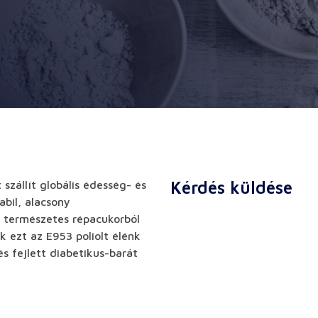
Kérdés küldése
zállít globális édesség- és
bil, alacsony
y természetes répacukorból
k ezt az E953 poliolt élénk
 fejlett diabetikus-barát