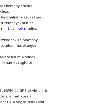
tes kemény főzött
khoz.
 használják a szükséges
t süteményekben és
 mint az inulin
, teljes
aszkodnak rá alacsony
 esetében, hatékonyan
tökéletesen működnek
llákban és rágható
olt (GPM és GPS ekvimoláris
ször enzimatikusan
génezik a végső rendkívül