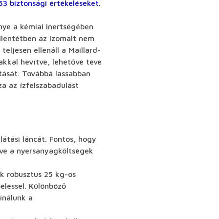
3 biztonsági értékeléseket.
nye a kémiai inertségében
ellentétben az izomalt nem
eljesen ellenáll a Maillard-
akkal hevítve, lehetővé téve
rtását. Továbbá lassabban
za az ízfelszabadulást
llátási láncát. Fontos, hogy
téve a nyersanyagköltségek
k robusztus 25 kg-os
éléssel. Különböző
ínálunk a