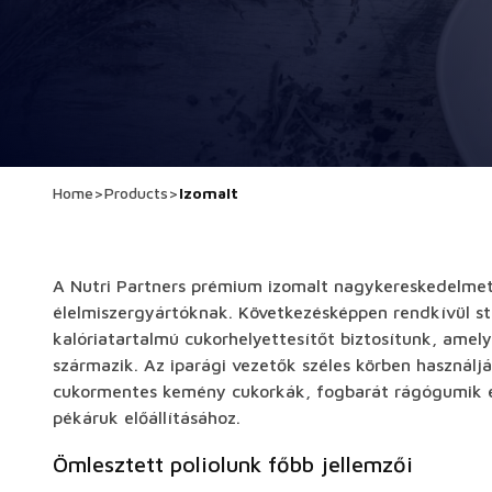
Home
>
Products
>
Izomalt
A Nutri Partners prémium izomalt nagykereskedelmet s
élelmiszergyártóknak. Következésképpen rendkívül sta
kalóriatartalmú cukorhelyettesítőt biztosítunk, amel
származik. Az iparági vezetők széles körben használjá
cukormentes kemény cukorkák, fogbarát rágógumik és
pékáruk előállításához.
Ömlesztett poliolunk főbb jellemzői