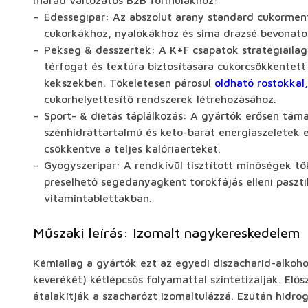
marad változatos B2B formulákhoz:
Édességipar: Az abszolút arany standard cukormen
cukorkákhoz, nyalókákhoz és sima drazsé bevonato
Pékség & desszertek: A K+F csapatok stratégiailag
térfogat és textúra biztosítására cukorcsökkentet
kekszekben. Tökéletesen párosul
oldható rostokkal,
cukorhelyettesítő rendszerek létrehozásához.
Sport- & diétás táplálkozás: A gyártók erősen tám
szénhidráttartalmú és keto-barát energiaszeletek
csökkentve a teljes kalóriaértéket.
Gyógyszeripar: A rendkívül tisztított minőségek 
préselhető segédanyagként torokfájás elleni paszti
vitamintablettákban.
Műszaki leírás: Izomalt nagykereskedelem
Kémiailag a gyártók ezt az egyedi diszacharid-alkoh
keverékét) kétlépcsős folyamattal szintetizálják. Elő
átalakítják a szacharózt izomaltulázzá. Ezután hidro