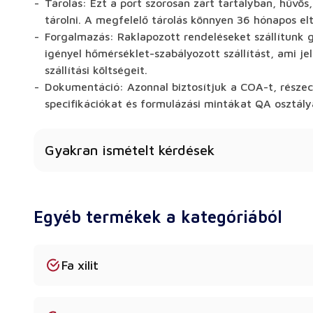
Tárolás: Ezt a port szorosan zárt tartályban, hűvös,
tárolni. A megfelelő tárolás könnyen 36 hónapos e
Forgalmazás: Raklapozott rendeléseket szállítunk 
igényel hőmérséklet-szabályozott szállítást, ami je
szállítási költségeit.
Dokumentáció: Azonnal biztosítjuk a COA-t, részec
specifikációkat és formulázási mintákat QA osztály
Gyakran ismételt kérdések
Miért használjak izomaltot maltitol vagy eritritol
cukorkákhoz?
Egyéb termékek a kategóriából
Az izomalt jelentős szerkezeti előnyt biztosít a k
maltitollal ellentétben, amely enyhén higroszkópo
ragacsossá teheti, megolvaszthatja a cukorkákat, 
Fa xilit
ellenáll a nedvesség felszívódásának. Továbbá, az er
nem kristályosodik hevesen, és nem okoz erős „hűsí
Ezért hosszabb eltarthatóságot és kiváló, üvegszerű