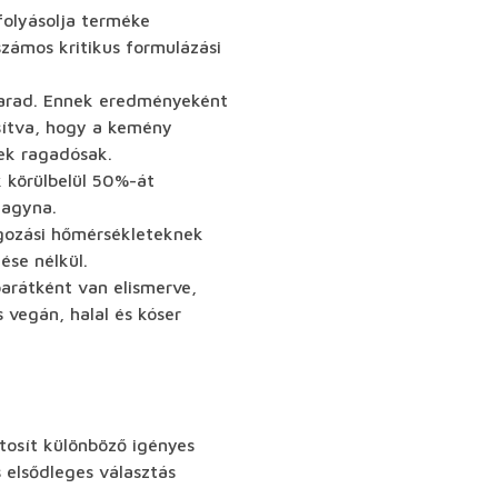
folyásolja terméke
számos kritikus formulázási
 marad. Ennek eredményeként
osítva, hogy a kemény
ek ragadósak.
 körülbelül 50%-át
hagyna.
lgozási hőmérsékleteknek
ése nélkül.
arátként van elismerve,
 vegán, halal és kóser
ztosít különböző igényes
 elsődleges választás