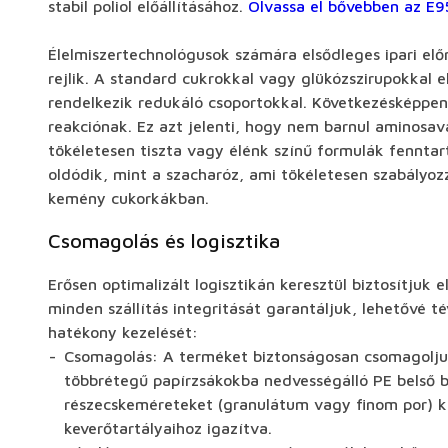
stabil poliol előállításához.
Olvassa el bővebben az E95
Élelmiszertechnológusok számára elsődleges ipari elő
rejlik. A standard cukrokkal vagy glükózszirupokkal 
rendelkezik redukáló csoportokkal. Következésképpen t
reakciónak. Ez azt jelenti, hogy nem barnul aminosav
tökéletesen tiszta vagy élénk színű formulák fennta
oldódik, mint a szacharóz, ami tökéletesen szabályoz
kemény cukorkákban.
Csomagolás és logisztika
Erősen optimalizált logisztikán keresztül biztosítjuk e
minden szállítás integritását garantáljuk, lehetővé 
hatékony kezelését:
Csomagolás: A terméket biztonságosan csomagolju
többrétegű papírzsákokba nedvességálló PE belső b
részecskeméreteket (granulátum vagy finom por) k
keverőtartályaihoz igazítva.