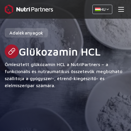
HU
Adalékanyagok
Glükozamin HCL
Ömlesztett glükózamin HCL a NutriPartners – a
funkcionális és nutraumatikus összetevők megbízható
szállítója a gyógyszer-, étrend-kiegészítő- és
élelmiszeripar számára.