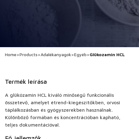
Home
>
Products
>
Adalékanyagok
>
Egyéb
>
Glükozamin HCL
Termék leírása
A glükózamin HCL kiváló minőségű funkcionális
összetevő, amelyet étrend-kiegészítőkben, orvosi
táplálkozásban és gyógyszerekben használnak.
Különböző formában és koncentrációban kapható,
teljes dokumentációval.
Fő jellemzők