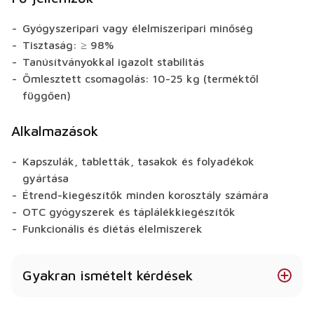
Gyógyszeripari vagy élelmiszeripari minőség
Tisztaság: ≥ 98%
Tanúsítványokkal igazolt stabilitás
Ömlesztett csomagolás: 10-25 kg (terméktől
függően)
Alkalmazások
Kapszulák, tabletták, tasakok és folyadékok
gyártása
Étrend-kiegészítők minden korosztály számára
OTC gyógyszerek és táplálékkiegészítők
Funkcionális és diétás élelmiszerek
Gyakran ismételt kérdések
A Glükozamin HCL különböző formákban kapható?