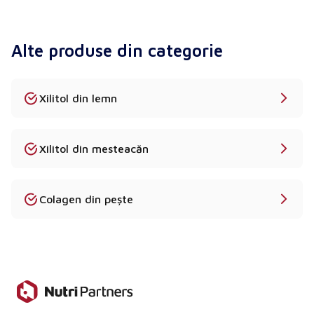
extract sau capsulă (în funcție de produs).
Este furnizată documentație de calitate?
Alte produse din categorie
Absolut. Fiecare produs include un COA, o fișă
tehnică și o fișă MSDS.
Xilitol din lemn
Care este cantitatea minimă de comandă pentru
Glucosamina HCL?
MOQ standard este de 10-25 kg, în funcție de
Xilitol din mesteacăn
produs.
Este disponibilă livrarea în întreaga Europă?
Colagen din pește
Da - expediem din Polonia în termen de 2-5 zile
lucrătoare.