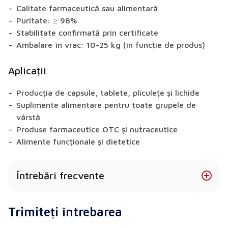
Calitate farmaceutică sau alimentară
Puritate: ≥ 98%
Stabilitate confirmată prin certificate
Ambalare în vrac: 10-25 kg (în funcție de produs)
Aplicații
Producția de capsule, tablete, pliculețe și lichide
Suplimente alimentare pentru toate grupele de
vârstă
Produse farmaceutice OTC și nutraceutice
Alimente funcționale și dietetice
Întrebări frecvente
Glucosamina HCL este disponibilă în diferite
Trimiteți întrebarea
forme?
Da - disponibil sub formă de pulbere, granule,