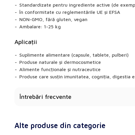
Standardizate pentru ingrediente active (de exemplu
În conformitate cu reglementările UE și EFSA
NON-GMO, fără gluten, vegan
Ambalare: 1-25 kg
Aplicații
Suplimente alimentare (capsule, tablete, pulberi)
Produse naturale și dermocosmetice
Alimente funcționale și nutraceutice
Produse care susțin imunitatea, cogniția, digestia e
Întrebări frecvente
Arborele japonez Pagoda oferă beneficii pentru 
Da - extractele pot susține imunitatea, funcția cogni
Alte produse din categorie
sau metabolismul, în funcție de materia primă.