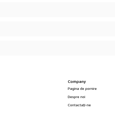
ulat - în funcție de
de calitate.
și nu conțin ingrediente
Company
Pagina de pornire
Despre noi
Contactaţi-ne