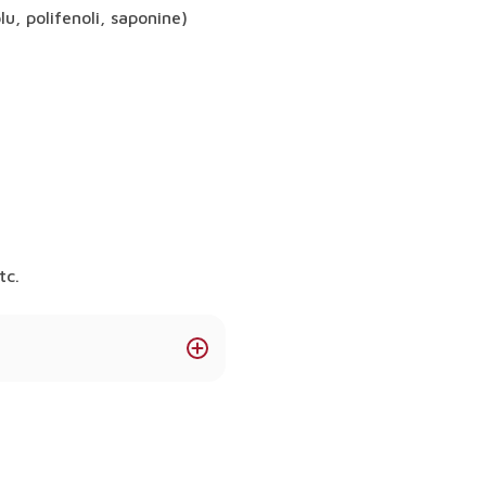
, polifenoli, saponine)
tc.
sănătate?
tivă, digestia, libidoul