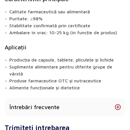
Calitate farmaceutică sau alimentară
Puritate: ≥98%
Stabilitate confirmată prin certificate
Ambalare în vrac: 10-25 kg (în funcție de produs)
Aplicații
Producția de capsule, tablete, pliculețe și lichide
Suplimente alimentare pentru diferite grupe de
vârstă
Produse farmaceutice OTC și nutraceutice
Alimente funcționale și dietetice
Întrebări frecvente
Berberina HCL este disponibilă în diferite forme?
Trimiteți întrebarea
Da - disponibil sub formă de pulbere, granule,