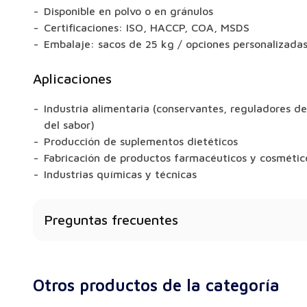
Disponible en polvo o en gránulos
Certificaciones: ISO, HACCP, COA, MSDS
Embalaje: sacos de 25 kg / opciones personalizadas
Aplicaciones
Industria alimentaria (conservantes, reguladores de
del sabor)
Producción de suplementos dietéticos
Fabricación de productos farmacéuticos y cosmétic
Industrias químicas y técnicas
Preguntas frecuentes
¿Cuál es la cantidad mínima de pedido de Cloruro 
El MOQ estándar es de 25 kg. Para pedidos no está
Otros productos de la categoría
con nosotros.