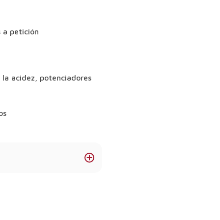
 a petición
 la acidez, potenciadores
os
cálcico?
ndar, ponte en contacto