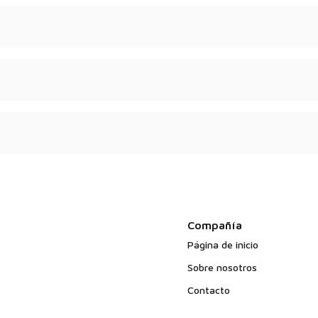
n requerida?
mentos: COA, MSDS, hoja
azo de entrega dentro de
oratorio o de aplicación.
Compañía
Página de inicio
Sobre nosotros
Contacto