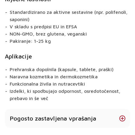
Standardizirano za aktivne sestavine (npr. polifenoli,
saponini)
V skladu s predpisi EU in EFSA
NON-GMO, brez glutena, veganski
Pakiranje: 1-25 kg
Aplikacije
Prehranska dopolnila (kapsule, tablete, praški)
Naravna kozmetika in dermokozmetika
Funkcionalna živila in nutracevtiki
Izdelki, ki spodbujajo odpornost, osredotočenost,
prebavo in še več
Pogosto zastavljena vprašanja
Kakšne koristi za zdravje ima levja griva?