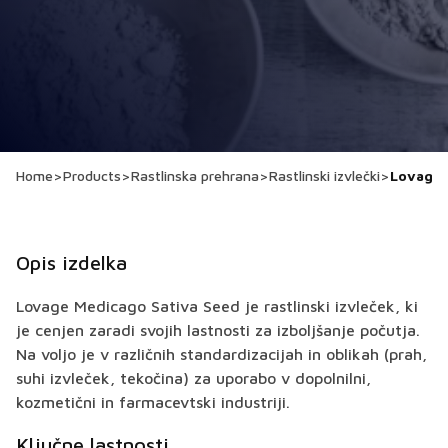
Home
>
Products
>
Rastlinska prehrana
>
Rastlinski izvlečki
>
Lovage 
Opis izdelka
Lovage Medicago Sativa Seed je rastlinski izvleček, ki
je cenjen zaradi svojih lastnosti za izboljšanje počutja.
Na voljo je v različnih standardizacijah in oblikah (prah,
suhi izvleček, tekočina) za uporabo v dopolnilni,
kozmetični in farmacevtski industriji.
Ključne lastnosti