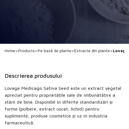
Home
>
Products
>
Pe bază de plante
>
Extracte din plante
>
Lovage 
Descrierea produsului
Lovage Medicago Sativa Seed este un extract vegetal
apreciat pentru proprietățile sale de îmbunătățire a
stării de bine. Disponibil în diferite standardizări și
forme (pulbere, extract uscat, lichid) pentru
suplimente, produse cosmetice și uz în industria
farmaceutică.