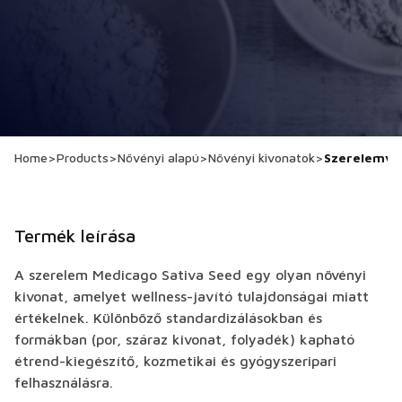
Home
>
Products
>
Növényi alapú
>
Növényi kivonatok
>
Szerelemvir
Termék leírása
A szerelem Medicago Sativa Seed egy olyan növényi
kivonat, amelyet wellness-javító tulajdonságai miatt
értékelnek. Különböző standardizálásokban és
formákban (por, száraz kivonat, folyadék) kapható
étrend-kiegészítő, kozmetikai és gyógyszeripari
felhasználásra.