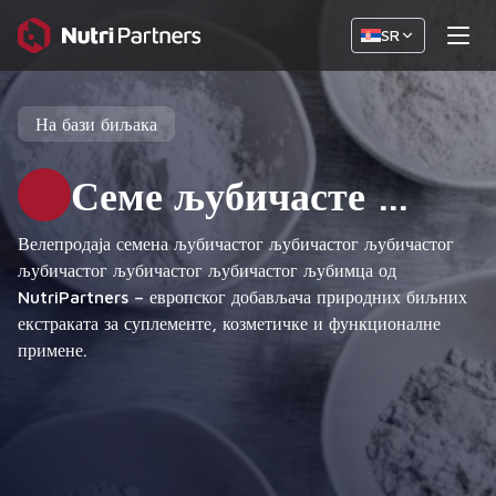
SR
На бази биљака
Семе љубичасте …
Велепродаја семена љубичастог љубичастог љубичастог
љубичастог љубичастог љубичастог љубимца од
NutriPartners – европског добављача природних биљних
екстраката за суплементе, козметичке и функционалне
примене.