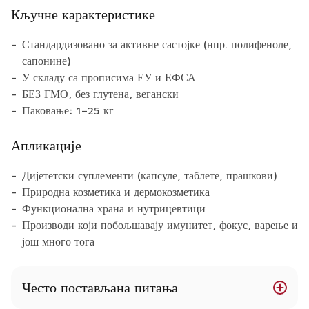
Кључне карактеристике
Стандардизовано за активне састојке (нпр. полифеноле,
сапонине)
У складу са прописима ЕУ и ЕФСА
БЕЗ ГМО, без глутена, вегански
Паковање: 1–25 кг
Апликације
Дијететски суплементи (капсуле, таблете, прашкови)
Природна козметика и дермокозметика
Функционална храна и нутрицевтици
Производи који побољшавају имунитет, фокус, варење и
још много тога
Често постављана питања