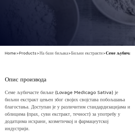
Home
>
Products
>
На бази биљака
>
Биљни екстракти
>
Семе љубичас
Опис производа
Семе љубичасте биљке (Lovage Medicago Sativa) је
биљни екстракт цењен због својих својстава побољшања
благостања. Доступан је у различитим стандардизацијама и
облицима (прах, суви екстракт, течност) за употребу у
додатцима исхрани, козметичкој и фармацеутској
индустрији.