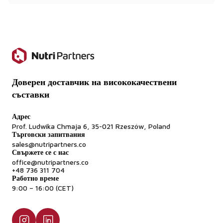
Какво е минималното количество за поръчка
(MOQ)?
Стандартният MOQ е 500 кг. Възможно е обаче да се
предлагат и по-малки партиди за пилотно
производство или тестване.
Доверен доставчик на висококачествени
Подкрепяте ли износа извън ЕС?
съставки
Да - предоставяме цялата необходима документация за
износ, включително здравни сертификати и
Адрес
сертификати за произход.
Prof. Ludwika Chmaja 6, 35-021 Rzeszów, Poland
Търговски запитвания
sales@nutripartners.co
Свържете се с нас
office@nutripartners.co
+48 736 311 704
Работно време
9:00 – 16:00 (CET)