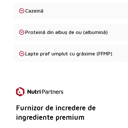
Da, atâta timp cât prezența lactozei este luată în 
Cazeină
final.
Care sunt cerințele de stocare?
Proteină din albuș de ou (albumină)
A se păstra într-un mediu uscat sub 25°C.
Lapte praf umplut cu grăsime (FFMP)
Furnizor de încredere de
ingrediente premium