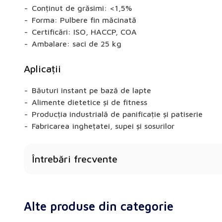
Conținut de grăsimi: <1,5%
Forma: Pulbere fin măcinată
Certificări: ISO, HACCP, COA
Ambalare: saci de 25 kg
Aplicații
Băuturi instant pe bază de lapte
Alimente dietetice și de fitness
Producția industrială de panificație și patiserie
Fabricarea înghețatei, supei și sosurilor
Întrebări frecvente
SMP conține lactoză?
Da, conține în mod natural lactoză derivată din lap
Alte produse din categorie
Pot folosi SMP în produse fără zahăr?