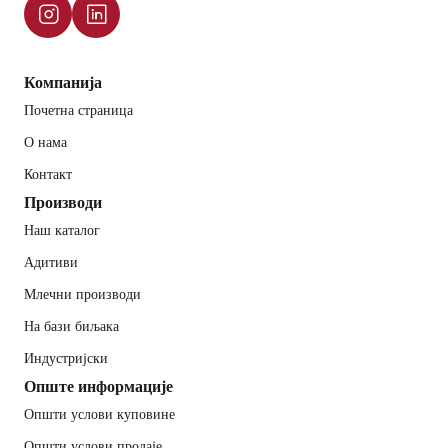
Компанија
Почетна страница
О нама
Контакт
Производи
Наш каталог
Адитиви
Млечни производи
На бази биљака
Индустријски
Опште информације
Општи услови куповине
Општи услови продаје