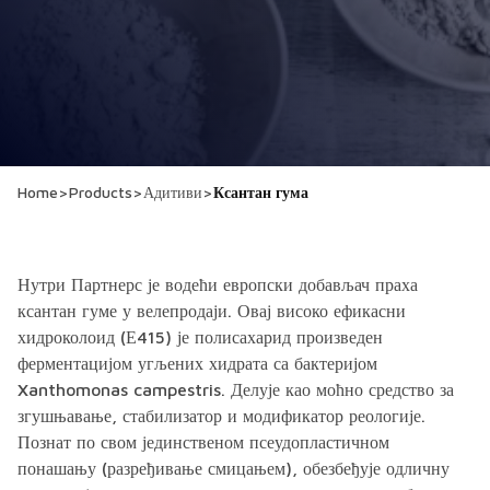
Home
>
Products
>
Адитиви
>
Ксантан гума
Нутри Партнерс је водећи европски добављач праха
ксантан гуме у велепродаји. Овај високо ефикасни
хидроколоид (Е415) је полисахарид произведен
ферментацијом угљених хидрата са бактеријом
Xanthomonas campestris. Делује као моћно средство за
згушњавање, стабилизатор и модификатор реологије.
Познат по свом јединственом псеудопластичном
понашању (разређивање смицањем), обезбеђује одличну