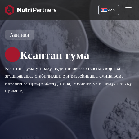
SR
Адитиви
Ксантан гума
Ксантан гума у ​​праху нуди високо ефикасна својства
згушњавања, стабилизације и разређивања смицањем,
идеална за прехрамбену, пића, козметичку и индустријску
примену.