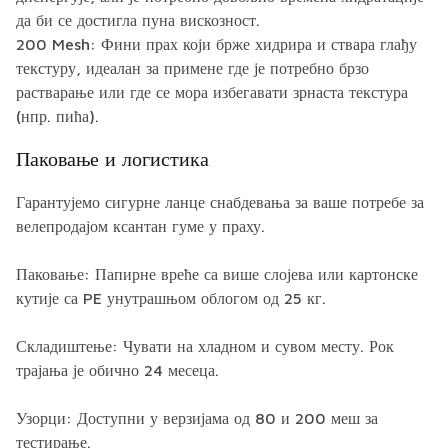
да би се достигла пуна вискозност.
200 Mesh: Фини прах који брже хидрира и ствара глађу
текстуру, идеалан за примене где је потребно брзо
растварање или где се мора избегавати зрнаста текстура
(нпр. пића).
Паковање и логистика
Гарантујемо сигурне ланце снабдевања за ваше потребе за
велепродајом ксантан гуме у праху.
Паковање: Папирне вреће са више слојева или картонске
кутије са PE унутрашњом облогом од 25 кг.
Складиштење: Чувати на хладном и сувом месту. Рок
трајања је обично 24 месеца.
Узорци: Доступни у верзијама од 80 и 200 меш за
тестирање.