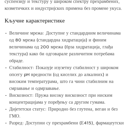
суспензију и текстуру у широком спектру прехрамбених,
козметичких и индустријских примена без промене укуса.
Кључне карактеристике
Величине мрежа: Доступне у стандардним величинама
од 80 мрежа (стандардна хидратација) и финим
величинама од 200 мрежа (брза хидратација, глађа
текстура) како би одговарале различитим потребама
обраде.
Стабилност: Показује изузетну стабилност у широком
опсегу pH вредности (од киселих до алкалних) и
високим температурама, што га чини стабилним на
смрзавање и одмрзавање.
Вискозност: Пружа високу вискозност при ниским
концентрацијама у поређењу са другим гумама.
Дијететски статус: Природно без глутена, веган и без
ГМО.
Разред: Доступни су прехрамбени (Е415), фармацеутски