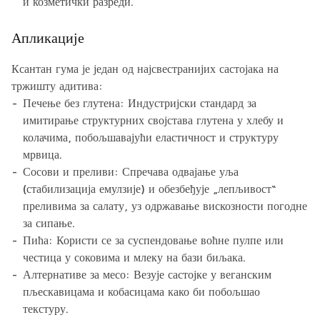
и козметички разреди.
Апликације
Ксантан гума је један од најсвестранијих састојака на
тржишту адитива:
Печење без глутена: Индустријски стандард за
имитирање структурних својстава глутена у хлебу и
колачима, побољшавајући еластичност и структуру
мрвица.
Сосови и преливи: Спречава одвајање уља
(стабилизација емулзије) и обезбеђује „лепљивост“
преливима за салату, уз одржавање вискозности погодне
за сипање.
Пића: Користи се за суспендовање воћне пулпе или
честица у соковима и млеку на бази биљака.
Алтернативе за месо: Везује састојке у веганским
пљескавицама и кобасицама како би побољшао
текстуру.