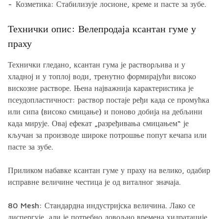
Козметика: Стабилизује лосионе, креме и пасте за зубе.
Технички опис: Велепродаја ксантан гуме у
праху
Технички гледано, ксантан гума је растворљива и у
хладној и у топлој води, тренутно формирајући високо
вискозне растворе. Њена најважнија карактеристика је
псеудопластичност: раствор постаје ређи када се промућка
или сипа (високо смицање) и поново добија на дебљини
када мирује. Овај ефекат „разређивања смицањем“ је
кључан за производе широке потрошње попут кечапа или
пасте за зубе.
Приликом набавке ксантан гуме у праху на велико, одабир
исправне величине честица је од виталног значаја.
80 Mesh: Стандардна индустријска величина. Лако се
диспергује, али је потребно довољно времена хидратације