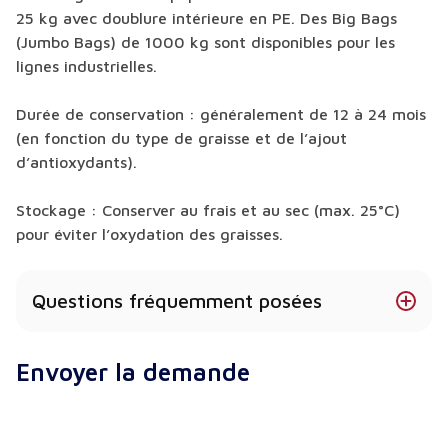
25 kg avec doublure intérieure en PE. Des Big Bags
(Jumbo Bags) de 1000 kg sont disponibles pour les
lignes industrielles.
Durée de conservation : généralement de 12 à 24 mois
(en fonction du type de graisse et de l’ajout
d’antioxydants).
Stockage : Conserver au frais et au sec (max. 25°C)
pour éviter l’oxydation des graisses.
Questions fréquemment posées
Quelle est la différence entre le FFMP et le WMP
Envoyer la demande
(Whole Milk Powder) ?
La seule différence est la matière grasse. Le WMP
contient de la graisse laitière naturelle (graisse de