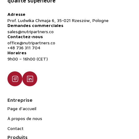
qualité supérieure
reconditionnement des produits de consommation
(boîtes/pochettes), nous fournissons du FFMP
Adresse
instantané (excellente mouillabilité). Pour un usage
Prof. Ludwika Chmaja 6, 35-021 Rzeszów, Pologne
industriel (boulangerie, confiserie), nous
Demandes commerciales
sales@nutripartners.co
fournissons le FFMP régulier, qui est légèrement
Contactez-nous
moins cher et exempt de poussière.
office@nutripartners.co
+48 736 311 704
Horaires
9h00 – 16h00 (CET)
Entreprise
Page d'accueil
À propos de nous
Contact
Produits