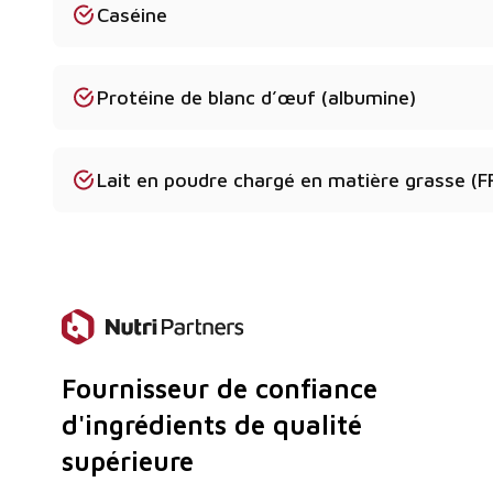
La documentation est-elle disponible ?
Caséine
Oui - nous fournissons des COA, des MSDS, des spéc
des certificats sanitaires.
Protéine de blanc d’œuf (albumine)
Le produit provient-il de l'UE ?
Oui, nous nous approvisionnons en ingrédients laiti
Lait en poudre chargé en matière grasse (
de fournisseurs de confiance établis dans l'Union e
Puis-je commander un échantillon de Buttermilk e
Oui - des échantillons sont disponibles sur demande
Fournisseur de confiance
d'ingrédients de qualité
supérieure