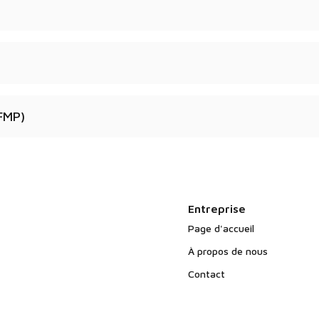
ifications techniques et
ers exclusivement auprès
FFMP)
uropéenne.
n poudre ?
.
Entreprise
Page d'accueil
À propos de nous
Contact