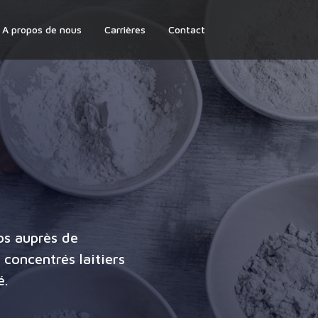
A propos de nous
Carrières
Contact
os auprès de
concentrés laitiers
é.