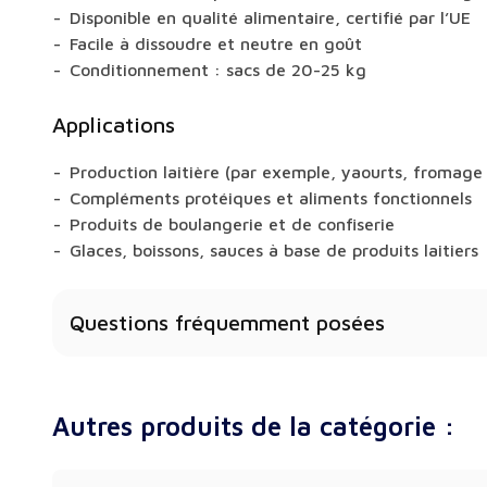
Disponible en qualité alimentaire, certifié par l’UE
Facile à dissoudre et neutre en goût
Conditionnement : sacs de 20-25 kg
Applications
Production laitière (par exemple, yaourts, fromage
Compléments protéiques et aliments fonctionnels
Produits de boulangerie et de confiserie
Glaces, boissons, sauces à base de produits laitiers
Questions fréquemment posées
Quelles sont les propriétés du babeurre en poudr
Selon le type, il peut contenir une forte concentra
Autres produits de la catégorie :
WPI), de calcium, de matières grasses ou être pau
(SMP).