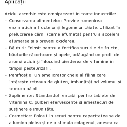
Aplicații
Acidul ascorbic este omniprezent în toate industriile:
Conservarea alimentelor:
Previne rumenirea
enzimatică a fructelor și legumelor tăiate. Utilizat în
prelucrarea cărnii (carne afumată) pentru a accelera
afumarea și a preveni oxidarea.
Băuturi:
Folosit pentru a fortifica sucurile de fructe,
băuturile răcoritoare și apele, adăugând un profil de
aromă acidă și înlocuind pierderea de vitamine în
timpul pasteurizării.
Panificație:
Un ameliorator cheie al făinii care
întărește rețeaua de gluten, îmbunătățind volumul și
textura pâinii.
Suplimente:
Standardul rentabil pentru tablete de
vitamina C, pulberi efervescente și amestecuri de
susținere a imunității.
Cosmetice:
Folosit în seruri pentru capacitatea sa de
a lumina pielea și de a stimula colagenul, adesea ca