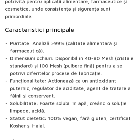
potrivită pentru aplicații alimentare, farmaceutice și
cosmetice, unde consistența și siguranța sunt
primordiale.
Caracteristici principale
Puritate:
Analiză >99% (calitate alimentară și
farmaceutică).
Dimensiuni ochiuri:
Disponibil în
40-80 Mesh
(cristale
standard) și
100 Mesh
(pulbere fină) pentru a se
potrivi diferitelor procese de fabricație.
Funcționalitate:
Acționează ca un antioxidant
puternic, regulator de aciditate, agent de tratare a
făinii și conservant.
Solubilitate:
Foarte solubil în apă, creând o soluție
limpede, acidă.
Statut dietetic:
100% vegan, fără gluten, certificat
Kosher și Halal.