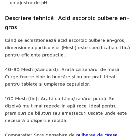
un ajustor de pH.
Descriere tehnică: Acid ascorbic pulbere en-
gros
Când se achiziționează
acid ascorbic pulbere en-gros
,
dimensiunea particulelor (
Mesh
) este specificația critică
pentru eficiența producției.
40-80 Mesh (standard):
Arată ca zahărul de masă.
Curge foarte bine în buncăre și nu are praf. Ideal
pentru tablete și umplerea capsulelor.
100 Mesh (fin):
Arată ca făina/zahărul pudră. Se
dizolvă mult mai repede în apă rece. Ideal pentru
premixuri de băuturi sau amestecuri uscate unde este
necesară o dispersie rapidă.
Comparație:
Spre deosebire de
pulberea de cireșe