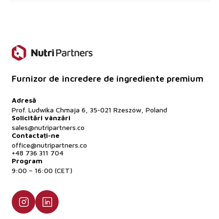
lucru.
Este natural sau sintetic?
Este considerat „identic cu natura”. Este produs
printr-un proces de bio-fermentare (folosind
bacterii), urmat de etape de sinteză chimică
pentru a cristaliza acidul. Este identic din punct de
Furnizor de încredere de ingrediente premium
vedere chimic cu vitamina C găsită într-o
portocală.
Adresă
Prof. Ludwika Chmaja 6, 35-021 Rzeszów, Poland
Solicitări vânzări
sales@nutripartners.co
Contactați-ne
office@nutripartners.co
+48 736 311 704
Program
9:00 – 16:00 (CET)