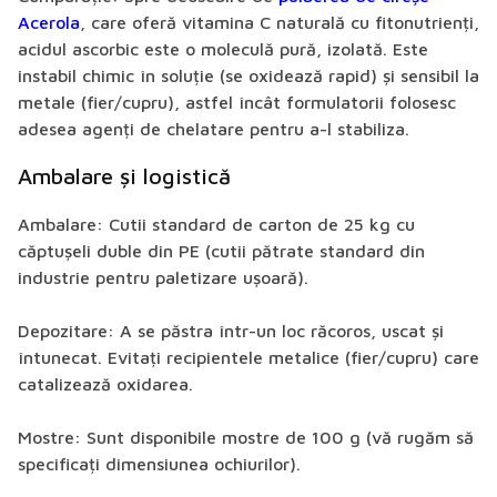
Acerola
, care oferă vitamina C naturală cu fitonutrienți,
acidul ascorbic este o moleculă pură, izolată. Este
instabil chimic în soluție (se oxidează rapid) și sensibil la
metale (fier/cupru), astfel încât formulatorii folosesc
adesea agenți de chelatare pentru a-l stabiliza.
Ambalare și logistică
Ambalare:
Cutii standard de carton de 25 kg cu
căptușeli duble din PE (cutii pătrate standard din
industrie pentru paletizare ușoară).
Depozitare:
A se păstra într-un loc răcoros, uscat și
întunecat. Evitați recipientele metalice (fier/cupru) care
catalizează oxidarea.
Mostre:
Sunt disponibile mostre de 100 g (vă rugăm să
specificați dimensiunea ochiurilor).